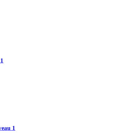
 1
veau 1