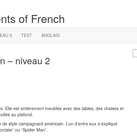
nts of French
EAU 3
TEST
ANGLAIS
S
n – niveau 2
fo
ges. Elle est entièrement meublée avec des tables, des chaises et
 collée au plafond.
on de style campagnard américain. L’un d’entre eux a expliqué
xorciste” ou “Spider Man”.