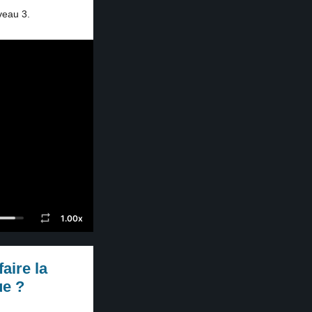
veau 3.
1.00x
aire la
ue ?