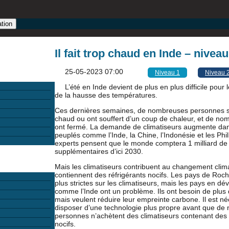
ation
Il fait trop chaud en Inde – niveau
25-05-2023 07:00
Niveau 1
Niveau 
L’été en Inde devient de plus en plus difficile pour
de la hausse des températures.
Ces dernières semaines, de nombreuses personnes s
chaud ou ont souffert d’un coup de chaleur, et de no
ont fermé. La demande de climatiseurs augmente dan
peuplés comme l’Inde, la Chine, l’Indonésie et les Phi
experts pensent que le monde comptera 1 milliard de 
supplémentaires d’ici 2030.
Mais les climatiseurs contribuent au changement clima
contiennent des réfrigérants nocifs. Les pays de Roch
plus strictes sur les climatiseurs, mais les pays en d
comme l’Inde ont un problème. Ils ont besoin de plus 
mais veulent réduire leur empreinte carbone. Il est n
disposer d’une technologie plus propre avant que d
personnes n’achètent des climatiseurs contenant des 
nocifs.