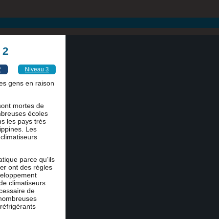
 2
2
Niveau 3
 les gens en raison
ont mortes de
mbreuses écoles
s les pays très
lippines. Les
climatiseurs
tique parce qu’ils
er ont des règles
éveloppement
de climatiseurs
écessaire de
e nombreuses
réfrigérants