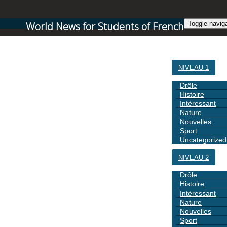
World News for Students of French
Toggle navig
ACCUEIL
NIVEAU 1
Drôle
Histoire
Intéressant
Nature
Nouvelles
Sport
Uncategorized
NIVEAU 2
Drôle
Histoire
Intéressant
Nature
Nouvelles
Sport