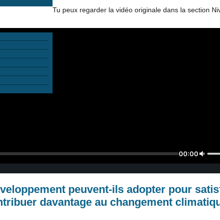
Tu peux regarder la vidéo originale dans la section Ni
00:00
veloppement peuvent-ils adopter pour satisf
ntribuer davantage au changement climatiq