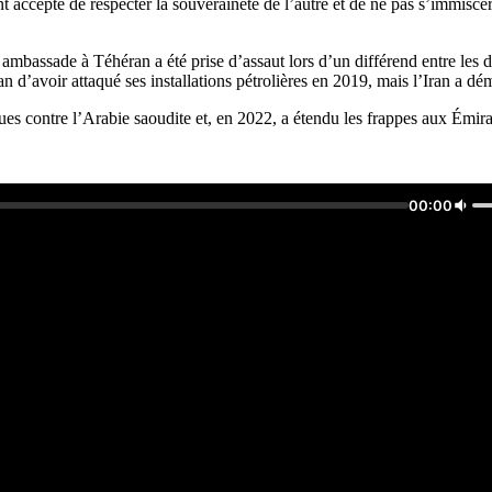
 accepté de respecter la souveraineté de l’autre et de ne pas s’immiscer
ambassade à Téhéran a été prise d’assaut lors d’un différend entre les 
 d’avoir attaqué ses installations pétrolières en 2019, mais l’Iran a dé
es contre l’Arabie saoudite et, en 2022, a étendu les frappes aux Émira
00:00