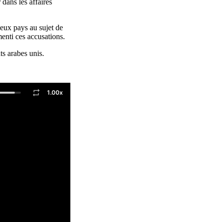
 dans les affaires
deux pays au sujet de
menti ces accusations.
ts arabes unis.
1.00x