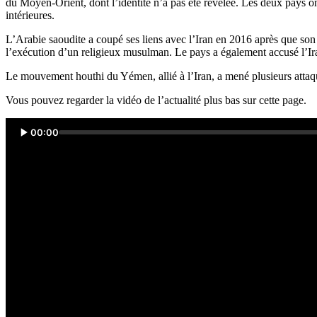
du Moyen-Orient, dont l’identité n’a pas été révélée. Les deux pays ont
intérieures.
L’Arabie saoudite a coupé ses liens avec l’Iran en 2016 après que son 
l’exécution d’un religieux musulman. Le pays a également accusé l’Iran
Le mouvement houthi du Yémen, allié à l’Iran, a mené plusieurs attaqu
Vous pouvez regarder la vidéo de l’actualité plus bas sur cette page.
00:00