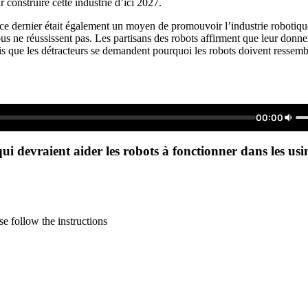
construire cette industrie d’ici 2027.
, ce dernier était également un moyen de promouvoir l’industrie robotiqu
 tous ne réussissent pas. Les partisans des robots affirment que leur don
s que les détracteurs se demandent pourquoi les robots doivent ressembl
00:00
qui devraient aider les robots à fonctionner dans les usi
e follow the instructions