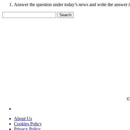
Answer the question under today’s news and write the answer 
Search
for:
© 
About Us
Cookies Policy
Privacy Policy