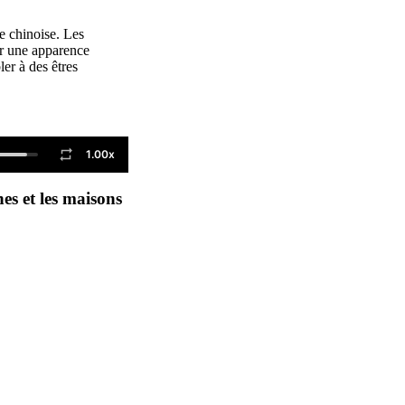
e chinoise. Les
ner une apparence
er à des êtres
1.00x
nes et les maisons