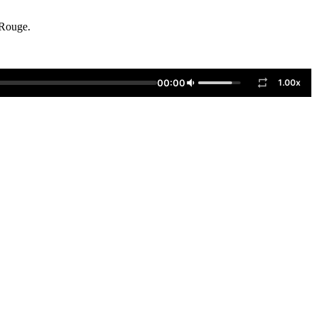
x-Rouge.
00:00
1.00x