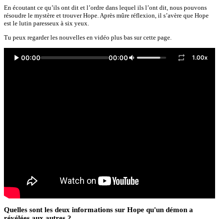
En écoutant ce qu’ils ont dit et l’ordre dans lequel ils l’ont dit, nous pouvons
résoudre le mystère et trouver Hope. Après mûre réflexion, il s’avère que Hope
est le lutin paresseux à six yeux.
Tu peux regarder les nouvelles en vidéo plus bas sur cette page.
00:00
00:00
1.00x
Quelles sont les deux informations sur Hope qu'un démon a
révélées aux autres ?