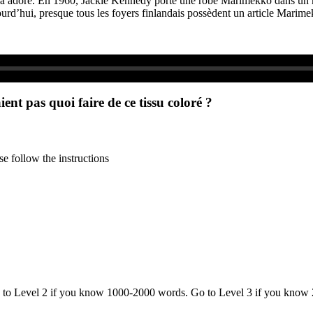
e a adoré. En 1960, Jackie Kennedy porte une robe Marimekko dans un ma
jourd’hui, presque tous les foyers finlandais possèdent un article Marim
ient pas quoi faire de ce tissu coloré ?
e follow the instructions
o to Level 2 if you know 1000-2000 words. Go to Level 3 if you know