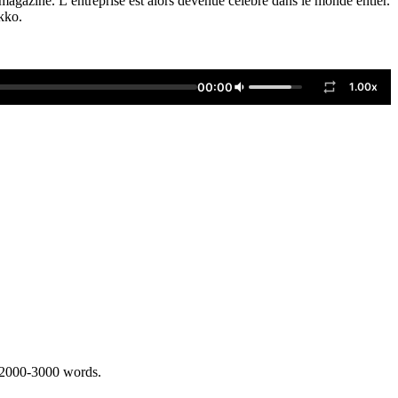
gazine. L’entreprise est alors devenue célèbre dans le monde entier.
ekko.
00:00
1.00x
 2000-3000 words.