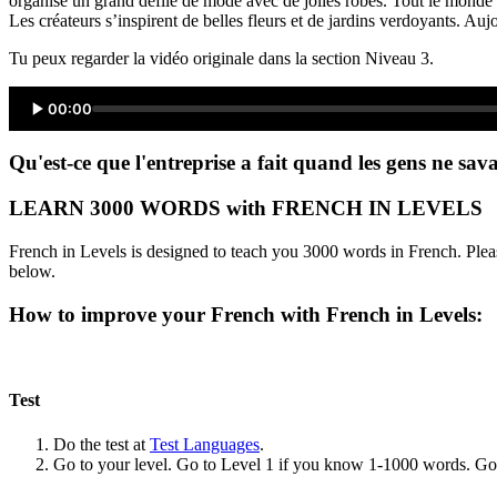
organisé un grand défilé de mode avec de jolies robes. Tout le mond
Les créateurs s’inspirent de belles fleurs et de jardins verdoyants. Au
Tu peux regarder la vidéo originale dans la section Niveau 3.
00:00
Qu'est-ce que l'entreprise a fait quand les gens ne sava
LEARN 3000 WORDS with FRENCH IN LEVELS
French in Levels is designed to teach you 3000 words in French. Pleas
below.
How to improve your French with French in Levels:
Test
Do the test at
Test Languages
.
Go to your level. Go to Level 1 if you know 1-1000 words. G